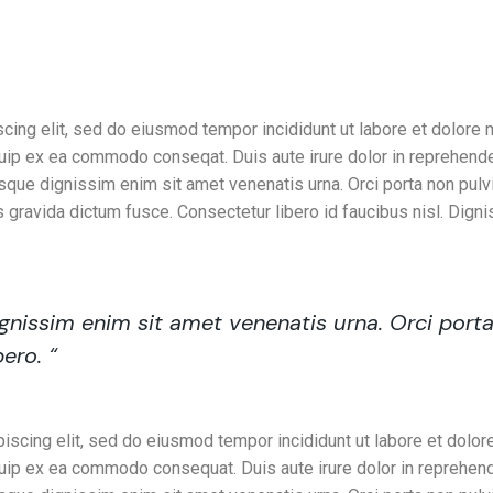
ter way of redefinin
cing elit, sed do eiusmod tempor incididunt ut labore et dolore 
iquip ex ea commodo conseqat. Duis aute irure dolor in reprehender
entesque dignissim enim sit amet venenatis urna. Orci porta non p
 gravida dictum fusce. Consectetur libero id faucibus nisl. Dign
dignissim enim sit amet venenatis urna. Orci port
ero. “
scing elit, sed do eiusmod tempor incididunt ut labore et dolor
iquip ex ea commodo consequat. Duis aute irure dolor in reprehende