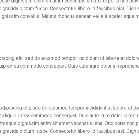
entesque dignissim enim sit amet venenatis urna. Orci porta non p
 gravida dictum fusce. Consectetur libero id faucibus nisl. Dign
 dignissim convallis. Mauris rhoncus aenean vel elit scelerisque m
piscing elit, sed do eiusmod tempor incididunt ut labore et dolo
iquip ex ea commodo consequat. Duis aute irure dolor in reprehende
w design
adipiscing elit, sed do eiusmod tempor incididunt ut labore et d
ut aliquip ex ea commodo consequat. Duis aute irure dolor in repre
ellentesque dignissim enim sit amet venenatis urna. Orci porta no
 gravida dictum fusce. Consectetur libero id faucibus nisl. Dign