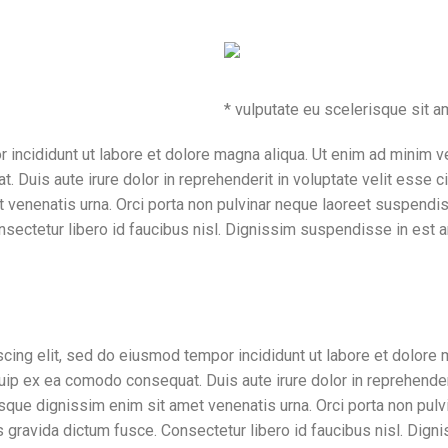
* vulputate eu scelerisque sit a
ncididunt ut labore et dolore magna aliqua. Ut enim ad minim ve
 Duis aute irure dolor in reprehenderit in voluptate velit esse cil
t venenatis urna. Orci porta non pulvinar neque laoreet suspendi
sectetur libero id faucibus nisl. Dignissim suspendisse in est an
thing more
cing elit, sed do eiusmod tempor incididunt ut labore et dolore 
iquip ex ea comodo consequat. Duis aute irure dolor in reprehender
entesque dignissim enim sit amet venenatis urna. Orci porta non p
 gravida dictum fusce. Consectetur libero id faucibus nisl. Dign