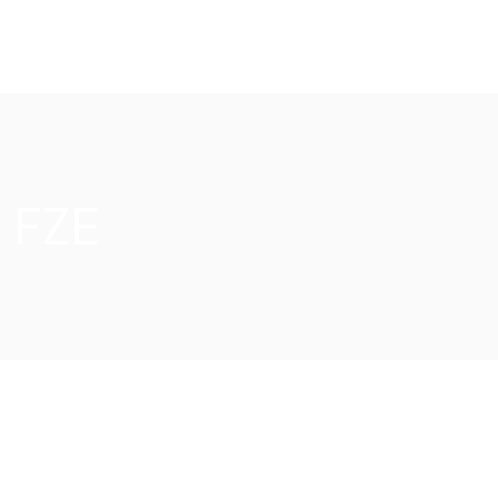
Who we are
Core Divisions
Management Team
 FZE