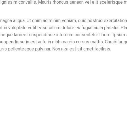
 dignissim convallis. Mauris rhoncus aenean vel elit scelerisque m
magna aliqua. Ut enim ad minim veniam, quis nostrud exercitation
t in voluptate velit esse cillum dolore eu fugiat nulla pariatur. P
ar neque laoreet suspendisse interdum consectetur libero. Ipsum
suspendisse in est ante in nibh mauris cursus mattis. Curabitur gr
is pellentesque pulvinar. Non nisi est sit amet facilisis.