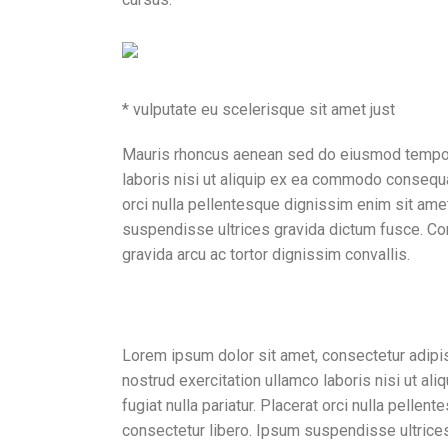
* vulputate eu scelerisque sit amet just
Mauris rhoncus aenean sed do eiusmod tempor i
laboris nisi ut aliquip ex ea commodo consequat.
orci nulla pellentesque dignissim enim sit ame
suspendisse ultrices gravida dictum fusce. Con
gravida arcu ac tortor dignissim convallis.
Final thoughts and some
Lorem ipsum dolor sit amet, consectetur adipis
nostrud exercitation ullamco laboris nisi ut al
fugiat nulla pariatur. Placerat orci nulla pell
consectetur libero. Ipsum suspendisse ultrices