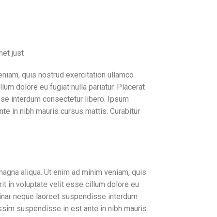
met just
niam, quis nostrud exercitation ullamco
lum dolore eu fugiat nulla pariatur. Placerat
sse interdum consectetur libero. Ipsum
te in nibh mauris cursus mattis. Curabitur
magna aliqua. Ut enim ad minim veniam, quis
it in voluptate velit esse cillum dolore eu
ulvinar neque laoreet suspendisse interdum
issim suspendisse in est ante in nibh mauris